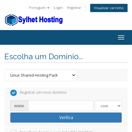
Português
Login
Registrar
Visualizar carrinho
Togg
navig
Escolha um Domínio...
Registrar um novo domínio
www.
Verifica